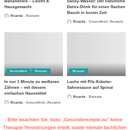
Bananeneis – Leicht &
Sassy-Wasser: Der natürliche
Hausgemacht
Detox-Drink für einen flachen
Bauch in kurzer Zeit
Ricarda
Rezepte
Posted
by
Ricarda
Gesundheit
Rezepte
Posted
by
Gesundheit
Rezepte
Rezepte
In nur 1 Minute zu weißeren
Lachs mit Pilz-Kräuter-
Zähnen – mit diesem
Sahnesauce auf Spinat
einfachen Hausmittel
Ricarda
Rezepte
Posted
by
Ricarda
Gesundheit
Rezepte
Posted
by
Bitte beachten Sie, dass „Gesunderezepte.eu“ keine
Therapie-Verordnungen erteilt, sowie niemals fachlichen