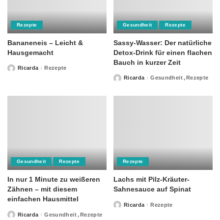
Rezepte
Gesundheit
Rezepte
Bananeneis – Leicht &
Sassy-Wasser: Der natürliche
Hausgemacht
Detox-Drink für einen flachen
Bauch in kurzer Zeit
Ricarda
Rezepte
Posted
by
Ricarda
Gesundheit
Rezepte
Posted
by
Gesundheit
Rezepte
Rezepte
In nur 1 Minute zu weißeren
Lachs mit Pilz-Kräuter-
Zähnen – mit diesem
Sahnesauce auf Spinat
einfachen Hausmittel
Ricarda
Rezepte
Posted
by
Ricarda
Gesundheit
Rezepte
Posted