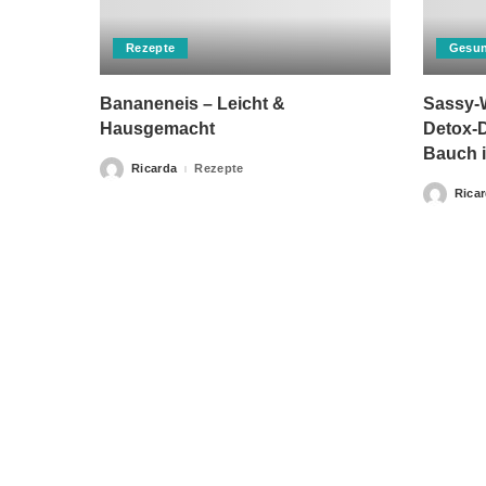
Rezepte
Gesun
Bananeneis – Leicht &
Sassy-W
Hausgemacht
Detox-D
Bauch i
Ricarda
Rezepte
Posted
by
Rica
Posted
by
Bitte beachten Sie, dass „Gesunderezepte.eu“ keine Ther
Home