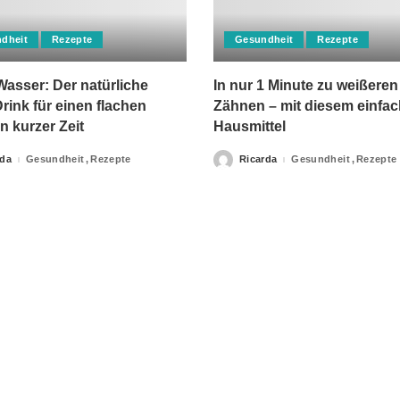
dheit
Rezepte
Gesundheit
Rezepte
asser: Der natürliche
In nur 1 Minute zu weißeren
rink für einen flachen
Zähnen – mit diesem einfa
n kurzer Zeit
Hausmittel
rda
Gesundheit
Rezepte
Ricarda
Gesundheit
Rezepte
Posted
by
apie-Verordnungen erteilt, sowie niemals fachlichen Rat du
Ihrer Information.
Impressum
Privacy Policy
kontakt
Datenschutzer