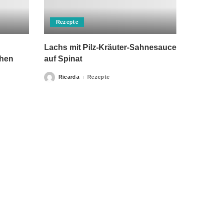
Rezepte
Lachs mit Pilz-Kräuter-Sahnesauce
chen
auf Spinat
Ricarda
Rezepte
Posted
by
rch einen Arzt ersetzen kann. Unsere Texte dienen nur zu
klärung