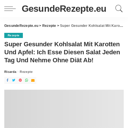
GesundeRezepte.eu
GesundeRezepte.eu
>
Rezepte
>
Super Gesunder Kohlsalat Mit Karotten Und Apfel: Ich Esse Diesen Salat Jeden Tag Und Nehme Ohne Diät Ab!
Rezepte
Super Gesunder Kohlsalat Mit Karotten
Und Apfel: Ich Esse Diesen Salat Jeden
Tag Und Nehme Ohne Diät Ab!
Ricarda
Rezepte
Posted
by