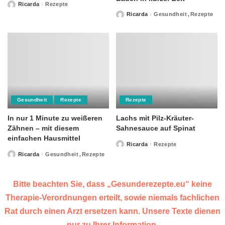
Ricarda
Rezepte
Posted
by
Ricarda
Gesundheit
Rezepte
Posted
by
Gesundheit
Rezepte
Rezepte
In nur 1 Minute zu weißeren
Lachs mit Pilz-Kräuter-
Zähnen – mit diesem
Sahnesauce auf Spinat
einfachen Hausmittel
Ricarda
Rezepte
Posted
by
Ricarda
Gesundheit
Rezepte
Posted
by
Bitte beachten Sie, dass „Gesunderezepte.eu“ keine
Therapie-Verordnungen erteilt, sowie niemals fachlichen
Rat durch einen Arzt ersetzen kann. Unsere Texte dienen
nur zu Ihrer Information.