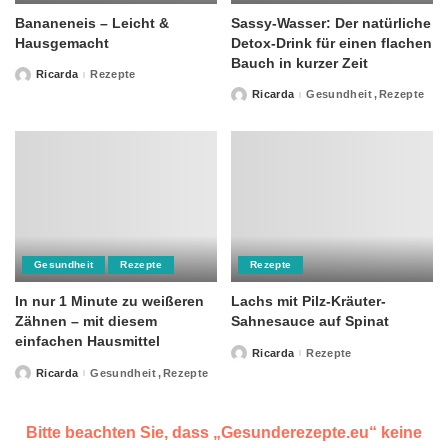
Bananeneis – Leicht &
Sassy-Wasser: Der natürliche
Hausgemacht
Detox-Drink für einen flachen
Bauch in kurzer Zeit
Ricarda
Rezepte
Posted
by
Ricarda
Gesundheit
Rezepte
Posted
by
Gesundheit
Rezepte
Rezepte
In nur 1 Minute zu weißeren
Lachs mit Pilz-Kräuter-
Zähnen – mit diesem
Sahnesauce auf Spinat
einfachen Hausmittel
Ricarda
Rezepte
Posted
by
Ricarda
Gesundheit
Rezepte
Posted
by
Bitte beachten Sie, dass „Gesunderezepte.eu“ keine