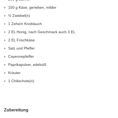
150 g Käse, gerieben, milder
½ Zwiebel(n)
1 Zehe/n Knoblauch
2 EL Honig, nach Geschmack auch 3 EL
2 EL Frischkäse
Salz und Pfeffer
Cayennepfeffer
Paprikapulver, edelsüß
Kräuter
1 Chilischote(n)
Zubereitung