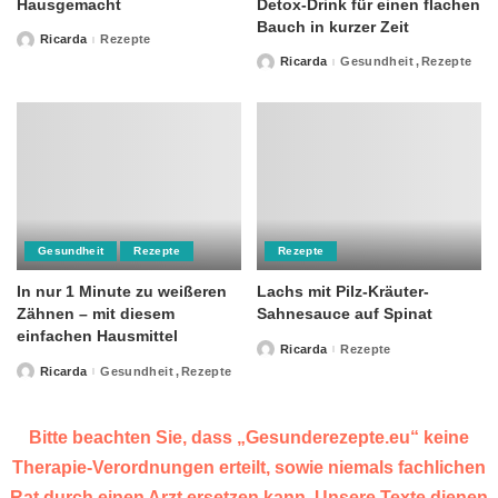
Hausgemacht
Detox-Drink für einen flachen
Bauch in kurzer Zeit
Ricarda
Rezepte
Posted
by
Ricarda
Gesundheit
Rezepte
Posted
by
Gesundheit
Rezepte
Rezepte
In nur 1 Minute zu weißeren
Lachs mit Pilz-Kräuter-
Zähnen – mit diesem
Sahnesauce auf Spinat
einfachen Hausmittel
Ricarda
Rezepte
Posted
by
Ricarda
Gesundheit
Rezepte
Posted
by
Bitte beachten Sie, dass „Gesunderezepte.eu“ keine
Therapie-Verordnungen erteilt, sowie niemals fachlichen
Rat durch einen Arzt ersetzen kann. Unsere Texte dienen