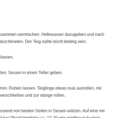
n zusammen vermischen. Hefewasser dazugeben und nach
rchkneten. Der Teig sollte leicht klebrig sein.
lassen.
len. Sesam in einen Teller geben.
in. Ruhen lassen. Teiglinge etwas oval ausrollen, mit
verschließen und zur stange rollen.
essend von beiden Seiten in Sesam wälzen. Auf eine mit
 bei Ober/Unterhitze ca. 17-20 min goldbraun backen.