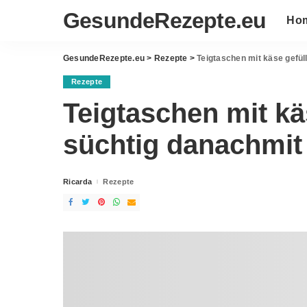
GesundeRezepte.eu
Ho
GesundeRezepte.eu
>
Rezepte
>
Teigtaschen mit käse gefüll
Rezepte
Teigtaschen mit käs
süchtig danachmit
Ricarda
Rezepte
Posted
by