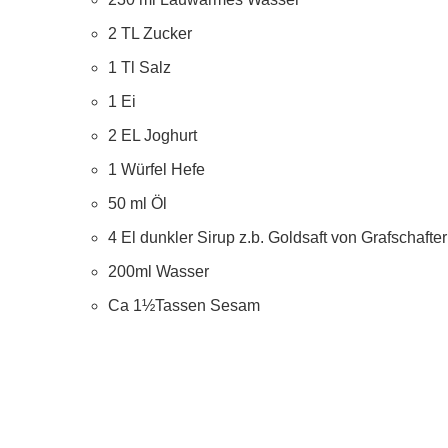
2 TL Zucker
1 Tl Salz
1 Ei
2 EL Joghurt
1 Würfel Hefe
50 ml Öl
4 El dunkler Sirup z.b. Goldsaft von Grafschafte
200ml Wasser
Ca 1½Tassen Sesam