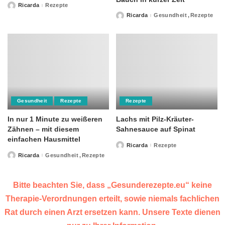
Ricarda
Rezepte
Posted
by
Ricarda
Gesundheit
Rezepte
Posted
by
Gesundheit
Rezepte
Rezepte
In nur 1 Minute zu weißeren
Lachs mit Pilz-Kräuter-
Zähnen – mit diesem
Sahnesauce auf Spinat
einfachen Hausmittel
Ricarda
Rezepte
Posted
by
Ricarda
Gesundheit
Rezepte
Posted
by
Bitte beachten Sie, dass „Gesunderezepte.eu“ keine
Therapie-Verordnungen erteilt, sowie niemals fachlichen
Rat durch einen Arzt ersetzen kann. Unsere Texte dienen