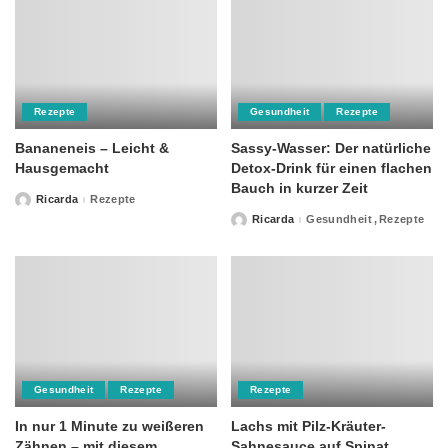
Rezepte
Gesundheit
Rezepte
Bananeneis – Leicht &
Sassy-Wasser: Der natürliche
Hausgemacht
Detox-Drink für einen flachen
Bauch in kurzer Zeit
Ricarda
Rezepte
Posted
by
Ricarda
Gesundheit
Rezepte
Posted
by
Gesundheit
Rezepte
Rezepte
In nur 1 Minute zu weißeren
Lachs mit Pilz-Kräuter-
Zähnen – mit diesem
Sahnesauce auf Spinat