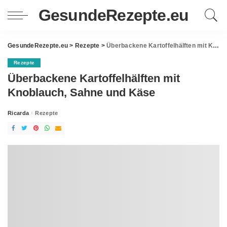
GesundeRezepte.eu
GesundeRezepte.eu
>
Rezepte
>
Überbackene Kartoffelhälften mit Knoblauch, Sahne und Käse
Rezepte
Überbackene Kartoffelhälften mit
Knoblauch, Sahne und Käse
Ricarda
Rezepte
Posted
by