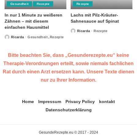
Gesundheit
Rezepte
Rezepte
In nur 1 Minute zu weißeren
Lachs mit Pilz-Kräuter-
Zähnen – mit diesem
Sahnesauce auf Spinat
einfachen Hausmittel
Ricarda
Rezepte
Posted
by
Ricarda
Gesundheit
Rezepte
Posted
by
Bitte beachten Sie, dass „Gesunderezepte.eu“ keine
Therapie-Verordnungen erteilt, sowie niemals fachlichen
Rat durch einen Arzt ersetzen kann. Unsere Texte dienen
nur zu Ihrer Information.
Home
Impressum
Privacy Policy
kontakt
Datenschutzerklärung
GesundeRezepte.eu © 2017 - 2024