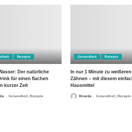
dheit
Rezepte
Gesundheit
Rezepte
asser: Der natürliche
In nur 1 Minute zu weißeren
rink für einen flachen
Zähnen – mit diesem einfa
n kurzer Zeit
Hausmittel
rda
Gesundheit
Rezepte
Ricarda
Gesundheit
Rezepte
Posted
by
apie-Verordnungen erteilt, sowie niemals fachlichen Rat du
Ihrer Information.