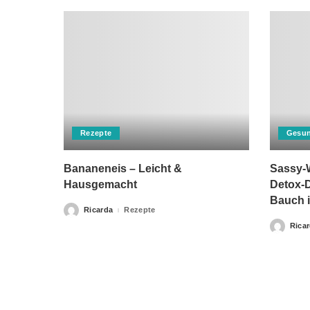
Rezepte
Gesun
Bananeneis – Leicht &
Sassy-W
Hausgemacht
Detox-D
Bauch i
Ricarda
Rezepte
Posted
by
Rica
Posted
by
Bitte beachten Sie, dass „Gesunderezepte.eu“ keine Ther