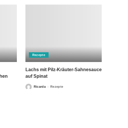
Rezepte
Lachs mit Pilz-Kräuter-Sahnesauce
chen
auf Spinat
Ricarda
Rezepte
Posted
by
rch einen Arzt ersetzen kann. Unsere Texte dienen nur zu