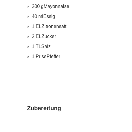
200 gMayonnaise
40 mlEssig
1 ELZitronensaft
2 ELZucker
1 TLSalz
1 PrisePfeffer
Zubereitung