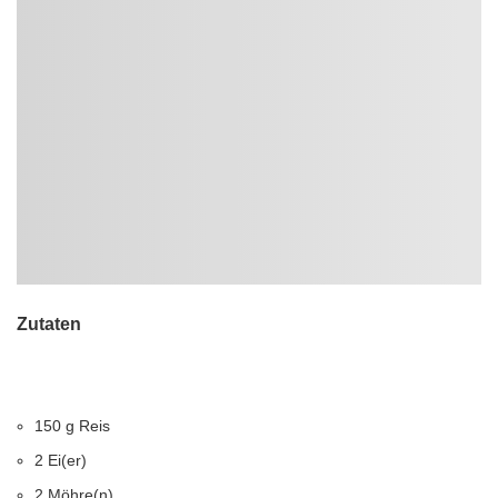
Zutaten
150 g Reis
2 Ei(er)
2 Möhre(n)