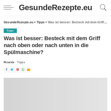
GesundeRezepte.eu
GesundeRezepte.eu
>
Tipps
>
Was ist besser: Besteck mit dem Griff nach oben oder nach unten in die Spülmaschine?
Tipps
Was ist besser: Besteck mit dem Griff
nach oben oder nach unten in die
Spülmaschine?
Ricarda
Tipps
Posted
by