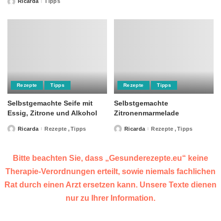
Ricarda
Tipps
Posted
by
Rezepte
Tipps
Rezepte
Tipps
Selbstgemachte Seife mit
Selbstgemachte
Essig, Zitrone und Alkohol
Zitronenmarmelade
Ricarda
Rezepte
Tipps
Ricarda
Rezepte
Tipps
Posted
Posted
by
by
Bitte beachten Sie, dass „Gesunderezepte.eu“ keine
Therapie-Verordnungen erteilt, sowie niemals fachlichen
Rat durch einen Arzt ersetzen kann. Unsere Texte dienen
nur zu Ihrer Information.