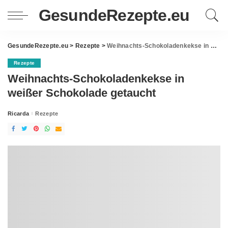
GesundeRezepte.eu
GesundeRezepte.eu
>
Rezepte
>
Weihnachts-Schokoladenkekse in weißer Schokolade getaucht
Rezepte
Weihnachts-Schokoladenkekse in
weißer Schokolade getaucht
Ricarda
Rezepte
Posted
by