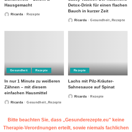
Hausgemacht
Detox-Drink für einen flachen
Bauch in kurzer Zeit
Ricarda
Rezepte
Posted
by
Ricarda
Gesundheit
Rezepte
Posted
by
Gesundheit
Rezepte
Rezepte
In nur 1 Minute zu weißeren
Lachs mit Pilz-Kräuter-
Zähnen – mit diesem
Sahnesauce auf Spinat
einfachen Hausmittel
Ricarda
Rezepte
Posted
by
Ricarda
Gesundheit
Rezepte
Posted
by
Bitte beachten Sie, dass „Gesunderezepte.eu“ keine
Therapie-Verordnungen erteilt, sowie niemals fachlichen