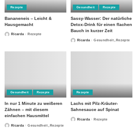
Rezepte
Gesundheit
Rezepte
Bananeneis – Leicht &
Sassy-Wasser: Der natürliche
Hausgemacht
Detox-Drink für einen flachen
Bauch in kurzer Zeit
Ricarda
Rezepte
Posted
by
Ricarda
Gesundheit
Rezepte
Posted
by
Gesundheit
Rezepte
Rezepte
In nur 1 Minute zu weißeren
Lachs mit Pilz-Kräuter-
Zähnen – mit diesem
Sahnesauce auf Spinat
einfachen Hausmittel
Ricarda
Rezepte
Posted
by
Ricarda
Gesundheit
Rezepte
Posted
by