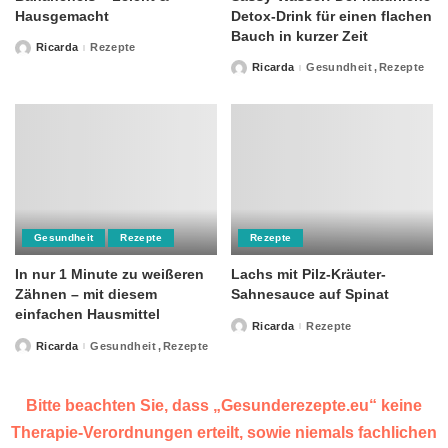
Hausgemacht
Detox-Drink für einen flachen
Bauch in kurzer Zeit
Ricarda
Rezepte
Posted
by
Ricarda
Gesundheit
Rezepte
Posted
by
Gesundheit
Rezepte
Rezepte
In nur 1 Minute zu weißeren
Lachs mit Pilz-Kräuter-
Zähnen – mit diesem
Sahnesauce auf Spinat
einfachen Hausmittel
Ricarda
Rezepte
Posted
by
Ricarda
Gesundheit
Rezepte
Posted
by
Bitte beachten Sie, dass „Gesunderezepte.eu“ keine
Therapie-Verordnungen erteilt, sowie niemals fachlichen