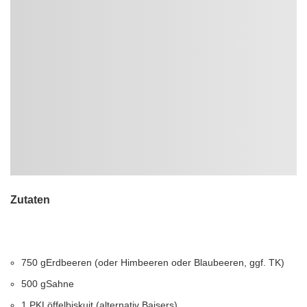
Zutaten
750
g
Erdbeeren (oder Himbeeren oder Blaubeeren, ggf. TK)
500
g
Sahne
1
PK
Löffelbiskuit (alternativ Baisers)