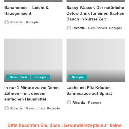
Bananeneis – Leicht &
Sassy-Wasser: Der natürliche
Hausgemacht
Detox-Drink für einen flachen
Bauch in kurzer Zeit
Ricarda
Rezepte
Posted
by
Ricarda
Gesundheit
Rezepte
Posted
by
Gesundheit
Rezepte
Rezepte
In nur 1 Minute zu weißeren
Lachs mit Pilz-Kräuter-
Zähnen – mit diesem
Sahnesauce auf Spinat
einfachen Hausmittel
Ricarda
Rezepte
Posted
by
Ricarda
Gesundheit
Rezepte
Posted
by
Bitte beachten Sie, dass „Gesunderezepte.eu“ keine