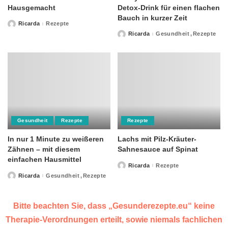
Hausgemacht
Detox-Drink für einen flachen
Bauch in kurzer Zeit
Ricarda
Rezepte
Posted
by
Ricarda
Gesundheit
Rezepte
Posted
by
Gesundheit
Rezepte
Rezepte
In nur 1 Minute zu weißeren
Lachs mit Pilz-Kräuter-
Zähnen – mit diesem
Sahnesauce auf Spinat
einfachen Hausmittel
Ricarda
Rezepte
Posted
by
Ricarda
Gesundheit
Rezepte
Posted
by
Bitte beachten Sie, dass „Gesunderezepte.eu“ keine
Therapie-Verordnungen erteilt, sowie niemals fachlichen