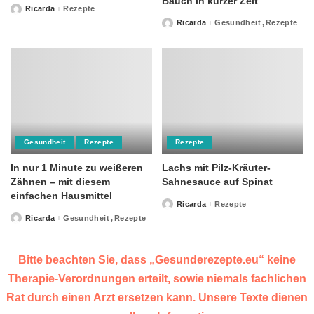
Bauch in kurzer Zeit
Ricarda
Rezepte
Posted
by
Ricarda
Gesundheit
Rezepte
Posted
by
Gesundheit
Rezepte
Rezepte
In nur 1 Minute zu weißeren
Lachs mit Pilz-Kräuter-
Zähnen – mit diesem
Sahnesauce auf Spinat
einfachen Hausmittel
Ricarda
Rezepte
Posted
by
Ricarda
Gesundheit
Rezepte
Posted
by
Bitte beachten Sie, dass „Gesunderezepte.eu“ keine
Therapie-Verordnungen erteilt, sowie niemals fachlichen
Rat durch einen Arzt ersetzen kann. Unsere Texte dienen