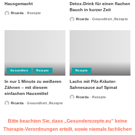
Hausgemacht
Detox-Drink für einen flachen
Bauch in kurzer Zeit
Ricarda
Rezepte
Posted
by
Ricarda
Gesundheit
Rezepte
Posted
by
Gesundheit
Rezepte
Rezepte
In nur 1 Minute zu weißeren
Lachs mit Pilz-Kräuter-
Zähnen – mit diesem
Sahnesauce auf Spinat
einfachen Hausmittel
Ricarda
Rezepte
Posted
by
Ricarda
Gesundheit
Rezepte
Posted
by
Bitte beachten Sie, dass „Gesunderezepte.eu“ keine
Therapie-Verordnungen erteilt, sowie niemals fachlichen