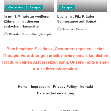
Gesundheit
Rezepte
Rezepte
In nur 1 Minute zu weißeren
Lachs mit Pilz-Kräuter-
Zähnen – mit diesem
Sahnesauce auf Spinat
einfachen Hausmittel
Ricarda
Rezepte
Posted
by
Ricarda
Gesundheit
Rezepte
Posted
by
Bitte beachten Sie, dass „Gesunderezepte.eu“ keine
Therapie-Verordnungen erteilt, sowie niemals fachlichen
Rat durch einen Arzt ersetzen kann. Unsere Texte dienen
nur zu Ihrer Information.
Home
Impressum
Privacy Policy
kontakt
Datenschutzerklärung