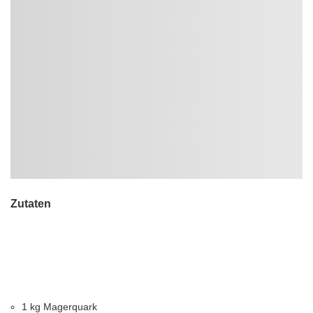
Zutaten
1 kg Magerquark