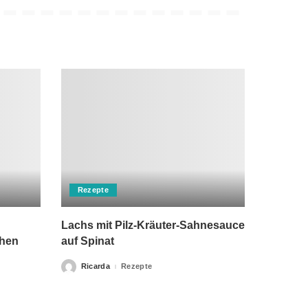
Rezepte
Lachs mit Pilz-Kräuter-Sahnesauce
chen
auf Spinat
Ricarda
Rezepte
Posted
by