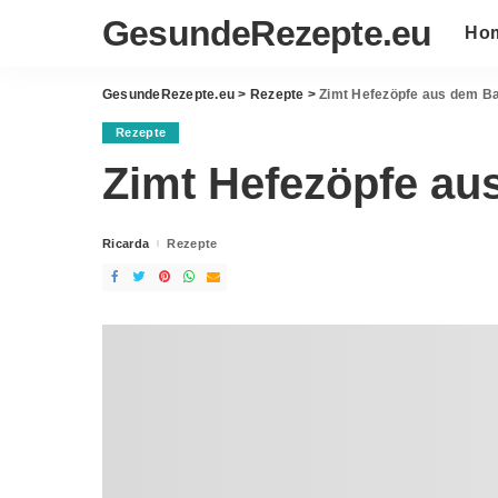
GesundeRezepte.eu
Ho
GesundeRezepte.eu
>
Rezepte
>
Zimt Hefezöpfe aus dem B
Rezepte
Zimt Hefezöpfe au
Ricarda
Rezepte
Posted
by