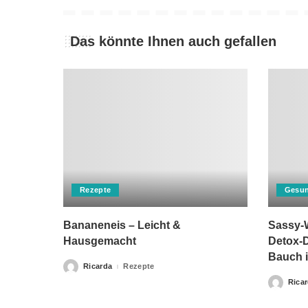
Das könnte Ihnen auch gefallen
Rezepte
Gesun
Bananeneis – Leicht &
Sassy-W
Hausgemacht
Detox-D
Bauch i
Ricarda
Rezepte
Posted
by
Rica
Posted
by