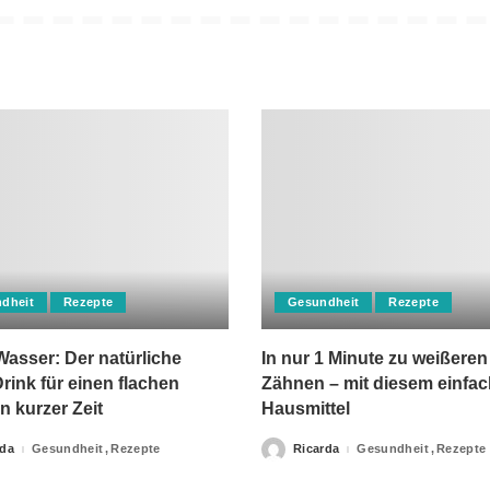
dheit
Rezepte
Gesundheit
Rezepte
asser: Der natürliche
In nur 1 Minute zu weißeren
rink für einen flachen
Zähnen – mit diesem einfa
n kurzer Zeit
Hausmittel
rda
Gesundheit
Rezepte
Ricarda
Gesundheit
Rezepte
Posted
by