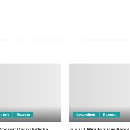
dheit
Rezepte
Gesundheit
Rezepte
asser: Der natürliche
In nur 1 Minute zu weißeren