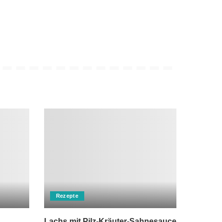
Rezepte
Lachs mit Pilz-Kräuter-Sahnesauce