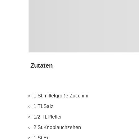
Zutaten
1 St.
mittelgroße Zucchini
1 TL
Salz
1/2 TL
Pfeffer
2 St.
Knoblauchzehen
1 St.
Ei