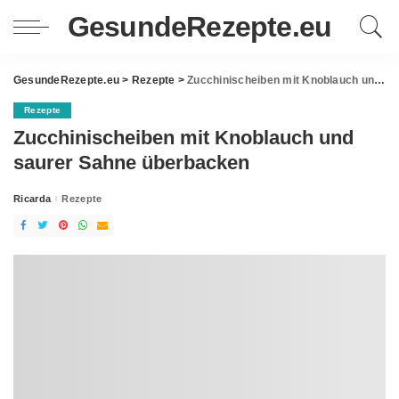
GesundeRezepte.eu
GesundeRezepte.eu
>
Rezepte
>
Zucchinischeiben mit Knoblauch und saurer Sahne überbacken
Rezepte
Zucchinischeiben mit Knoblauch und
saurer Sahne überbacken
Ricarda
Rezepte
Posted
by