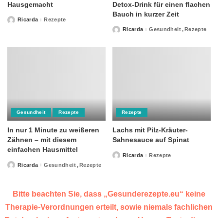
Hausgemacht
Detox-Drink für einen flachen
Bauch in kurzer Zeit
Ricarda
Rezepte
Posted
by
Ricarda
Gesundheit
Rezepte
Posted
by
Gesundheit
Rezepte
Rezepte
In nur 1 Minute zu weißeren
Lachs mit Pilz-Kräuter-
Zähnen – mit diesem
Sahnesauce auf Spinat
einfachen Hausmittel
Ricarda
Rezepte
Posted
by
Ricarda
Gesundheit
Rezepte
Posted
by
Bitte beachten Sie, dass „Gesunderezepte.eu“ keine
Therapie-Verordnungen erteilt, sowie niemals fachlichen