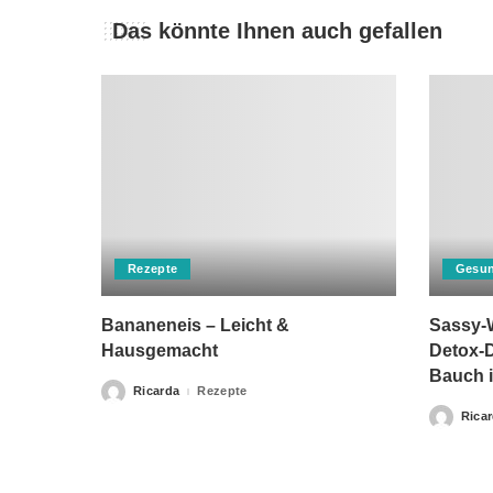
Das könnte Ihnen auch gefallen
Rezepte
Gesun
Bananeneis – Leicht &
Sassy-W
Hausgemacht
Detox-D
Bauch i
Ricarda
Rezepte
Posted
by
Rica
Posted
by