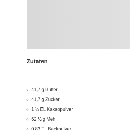
Zutaten
41,7 g Butter
41,7 g Zucker
1 ¼ EL Kakaopulver
62 ½ g Mehl
0,83 TL Backpulver