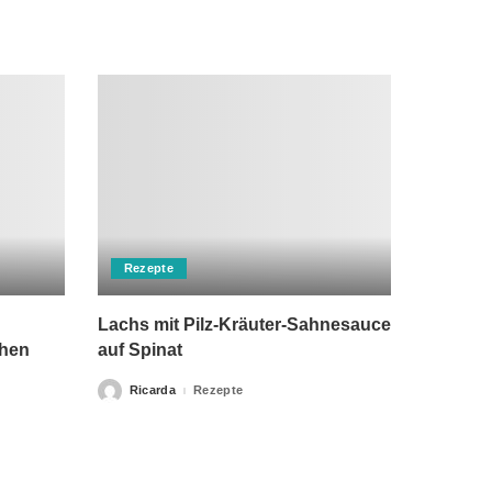
Rezepte
Lachs mit Pilz-Kräuter-Sahnesauce
chen
auf Spinat
Ricarda
Rezepte
Posted
by