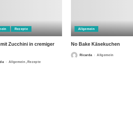
mein
Rezepte
Allgemein
mit Zucchini in cremiger
No Bake Käsekuchen
Ricarda
Allgemein
Posted
by
rda
Allgemein
Rezepte
apie-Verordnungen erteilt, sowie niemals fachlichen Rat du
Ihrer Information.
Impressum
Privacy Policy
kontakt
Datenschutzer