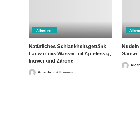
Allgemein
Allge
Natürliches Schlankheitsgetränk:
Nudeln 
Lauwarmes Wasser mit Apfelessig,
Sauce
Ingwer und Zitrone
Rica
Posted
by
Ricarda
Allgemein
Posted
by
Bitte beachten Sie, dass „Gesunderezepte.eu“ keine Ther
Home