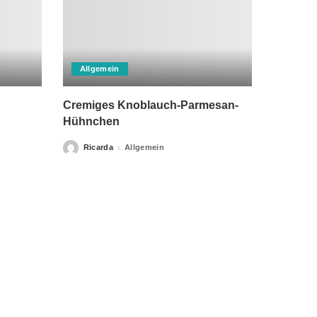
Allgemein
Cremiges Knoblauch-Parmesan-
Hühnchen
Ricarda
Allgemein
Posted
by
rch einen Arzt ersetzen kann. Unsere Texte dienen nur zu
klärung