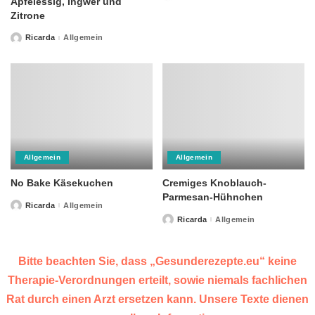
Apfelessig, Ingwer und
by
Zitrone
Ricarda
Allgemein
Posted
by
Allgemein
Allgemein
No Bake Käsekuchen
Cremiges Knoblauch-
Parmesan-Hühnchen
Ricarda
Allgemein
Posted
by
Ricarda
Allgemein
Posted
by
Bitte beachten Sie, dass „Gesunderezepte.eu“ keine
Therapie-Verordnungen erteilt, sowie niemals fachlichen
Rat durch einen Arzt ersetzen kann. Unsere Texte dienen