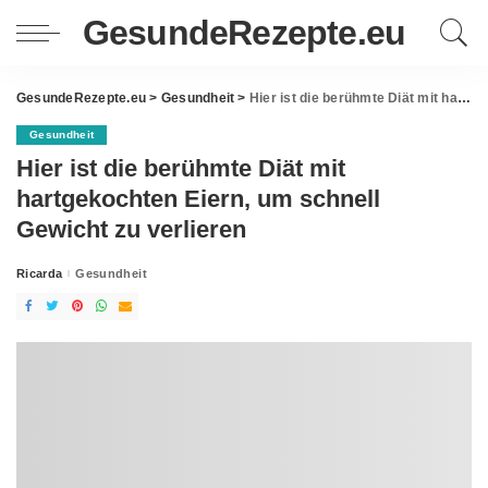
GesundeRezepte.eu
GesundeRezepte.eu
>
Gesundheit
>
Hier ist die berühmte Diät mit hartgekochten Eiern, um schnell Gewicht zu verlieren
Gesundheit
Hier ist die berühmte Diät mit
hartgekochten Eiern, um schnell
Gewicht zu verlieren
Ricarda
Gesundheit
Posted
by