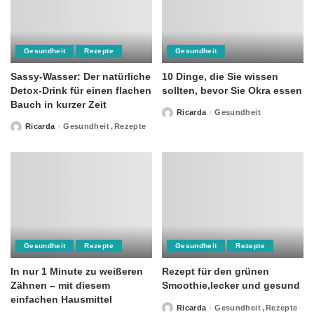
Gesundheit
Rezepte
Gesundheit
Sassy-Wasser: Der natürliche
10 Dinge, die Sie wissen
Detox-Drink für einen flachen
sollten, bevor Sie Okra essen
Bauch in kurzer Zeit
Ricarda
Gesundheit
Posted
by
Ricarda
Gesundheit
Rezepte
Posted
by
Gesundheit
Rezepte
Gesundheit
Rezepte
In nur 1 Minute zu weißeren
Rezept für den grünen
Zähnen – mit diesem
Smoothie,lecker und gesund
einfachen Hausmittel
Ricarda
Gesundheit
Rezepte
Posted